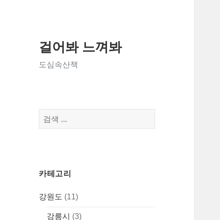
걸어봐 느껴봐
도심속산책
검
색:
카테고리
강원도
(11)
강릉시
(3)