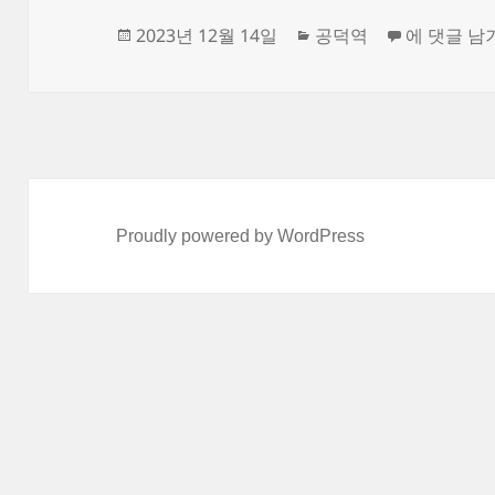
작
카
교감
2023년 12월 14일
공덕역
에 댓글 남
성
테
일
고
자
리
Proudly powered by WordPress