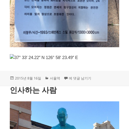
작
카
시간-1993
2015년 8월 16일
서울역
에 댓글 남기기
성
테
일
고
인사하는 사람
자
리