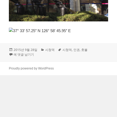
작
카
태
2015년 9월 28일
시청역
시청역
,
인권
,
촛불
성
촛대
테
그
에 댓글 남기기
일
고
자
리
Proudly powered by WordPress