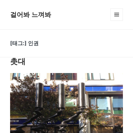
걸어봐 느껴봐
메뉴와
위젯
[태그:]
인권
촛대