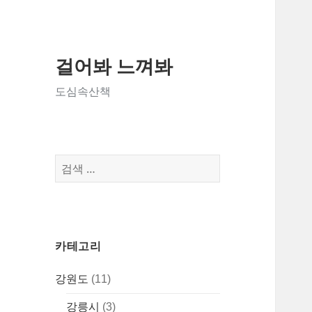
걸어봐 느껴봐
도심속산책
검
색:
카테고리
강원도
(11)
강릉시
(3)