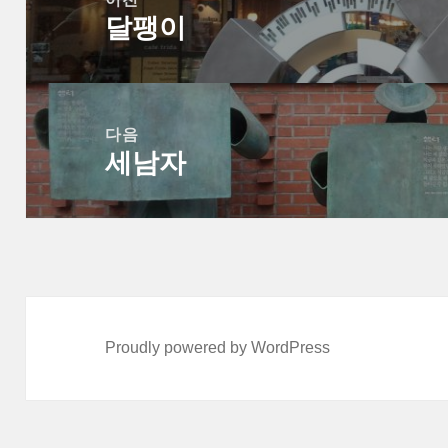
달팽이
색
이
전
글:
다음
세남자
다
음
글:
Proudly powered by WordPress