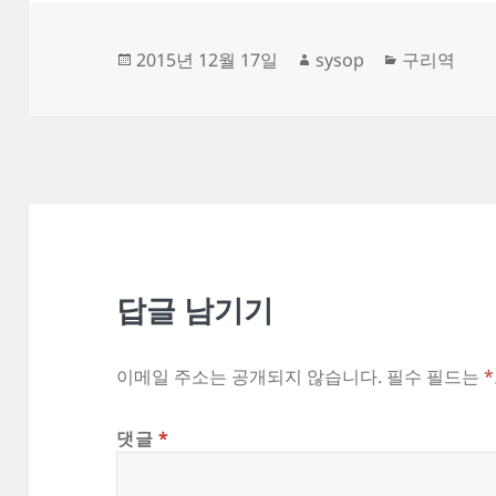
작
글
카
2015년 12월 17일
sysop
구리역
성
쓴
테
일
이
고
자
리
답글 남기기
이메일 주소는 공개되지 않습니다.
필수 필드는
*
댓글
*