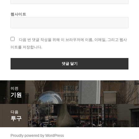
웹사이트
다음 번 댓글 작성을 위해 이 브라우저에 이름, 이메일, 그리고 웹사
이트를 저장합니다.
글
이전
탐
기원
이
색
전
글:
다음
투구
다
음
글:
Proudly powered by WordPress