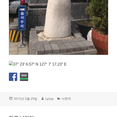
작
글
카
2015년 5월 29일
sysop
서현역
성
쓴
테
일
이
고
자
리