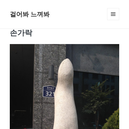
걸어봐 느껴봐
메뉴와
위젯
손가락