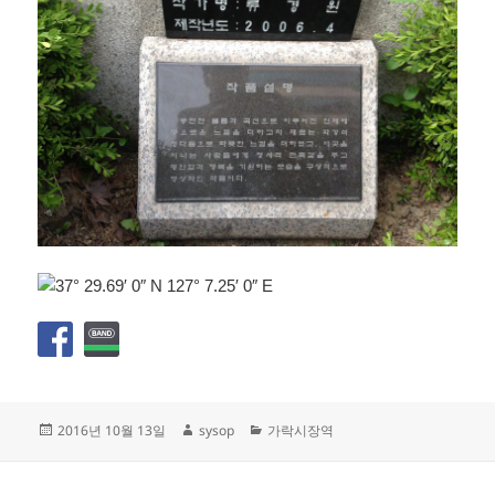
작
글
카
2016년 10월 13일
sysop
가락시장역
성
쓴
테
일
이
고
자
리