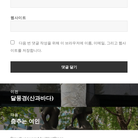
웹사이트
다음 번 댓글 작성을 위해 이 브라우저에 이름, 이메일, 그리고 웹사
이트를 저장합니다.
글
이전
탐
달풍경(산과바다)
이
색
전
글:
다음
춤추는 여인
다
음
글: