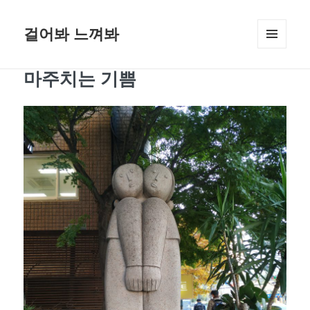
걸어봐 느껴봐
메뉴와
위젯
마주치는 기쁨