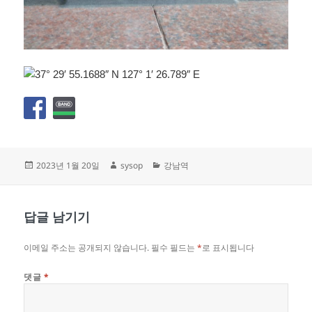
작
글
카
2023년 1월 20일
sysop
강남역
성
쓴
테
일
이
고
자
리
답글 남기기
이메일 주소는 공개되지 않습니다.
필수 필드는
*
로 표시됩니다
댓글
*