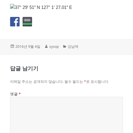
작
글
카
2016년 9월 4일
sysop
강남역
성
쓴
테
일
이
고
자
리
답글 남기기
이메일 주소는 공개되지 않습니다.
필수 필드는
*
로 표시됩니다
댓글
*