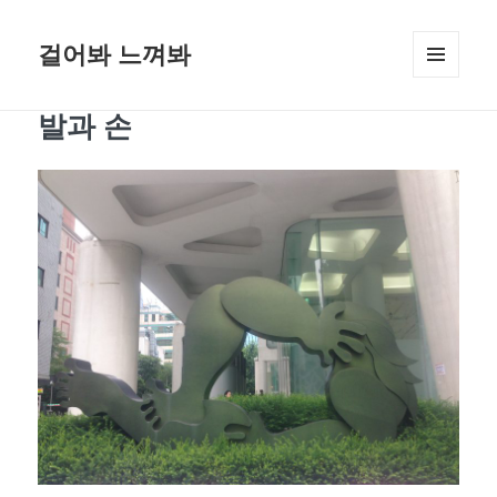
걸어봐 느껴봐
메뉴와
위젯
발과 손