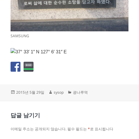
SAMSUNG
작
글
카
2015년 5월 29일
sysop
광나루역
성
쓴
테
일
이
고
자
리
답글 남기기
이메일 주소는 공개되지 않습니다.
필수 필드는
*
로 표시됩니다