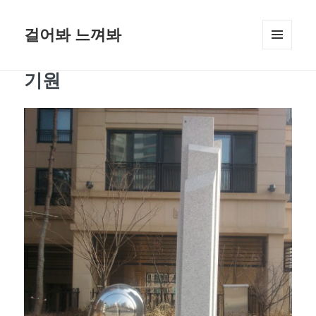
걸어봐 느껴봐
메뉴와
위젯
기원