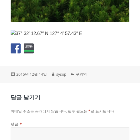
작
글
카
2015년 12월 14일
sysop
구의역
성
쓴
테
일
이
고
자
리
답글 남기기
이메일 주소는 공개되지 않습니다.
필수 필드는
*
로 표시됩니다
댓글
*