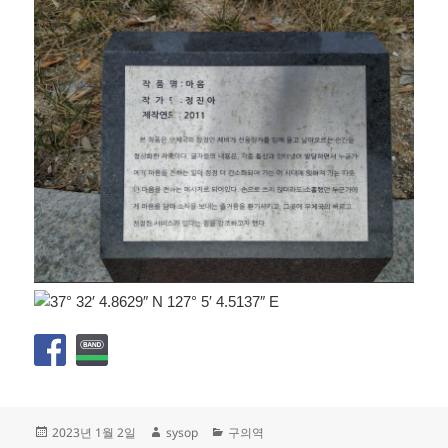
작
글
카
2023년 1월 2일
sysop
구의역