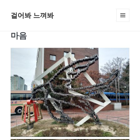
걸어봐 느껴봐
메뉴와
위젯
마음