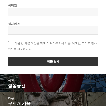
이메일
웹사이트
다음 번 댓글 작성을 위해 이 브라우저에 이름, 이메일, 그리고 웹사
이트를 저장합니다.
글
이전
탐
생성공간
이
색
전
글:
다음
무지개 가족
다