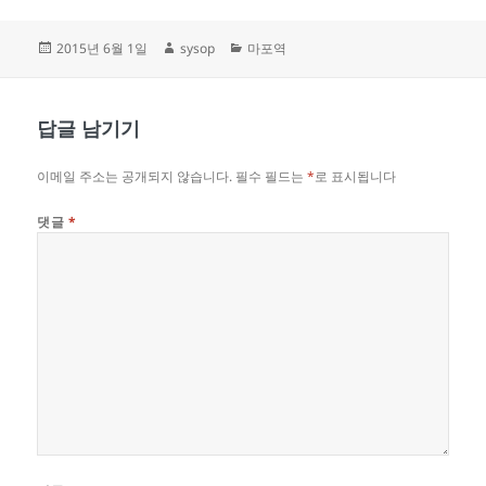
작
글
카
2015년 6월 1일
sysop
마포역
성
쓴
테
일
이
고
자
리
답글 남기기
이메일 주소는 공개되지 않습니다.
필수 필드는
*
로 표시됩니다
댓글
*