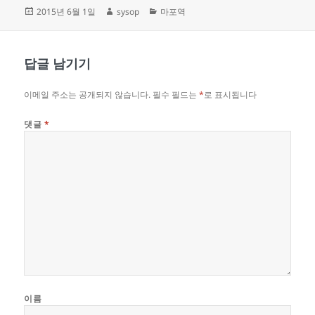
작
글
카
2015년 6월 1일
sysop
마포역
성
쓴
테
일
이
고
자
리
답글 남기기
이메일 주소는 공개되지 않습니다.
필수 필드는
*
로 표시됩니다
댓글
*
이름