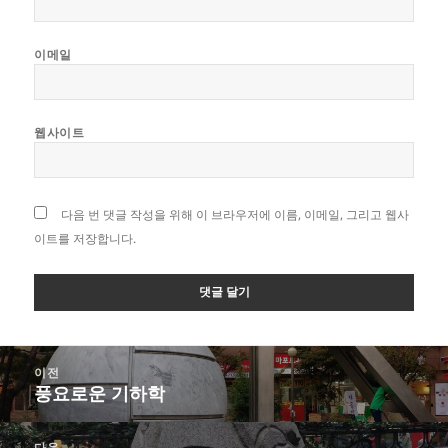
이메일
웹사이트
다음 번 댓글 작성을 위해 이 브라우저에 이름, 이메일, 그리고 웹사
이트를 저장합니다.
글
이전
탐
풍요로운 기하학
이
색
전
글:
다음