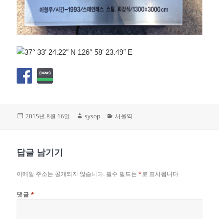
작
글
카
2015년 8월 16일
sysop
서울역
성
쓴
테
일
이
고
자
리
답글 남기기
이메일 주소는 공개되지 않습니다.
필수 필드는
*
로 표시됩니다
댓글
*