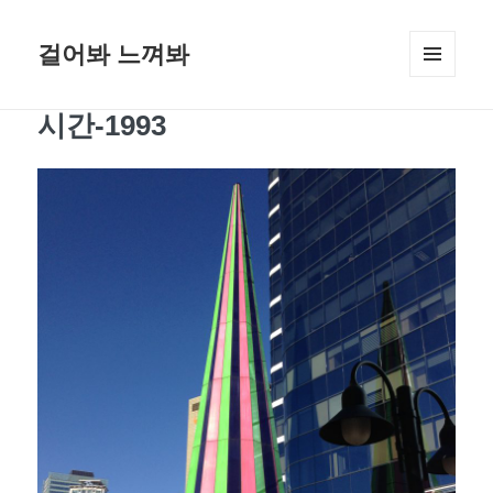
걸어봐 느껴봐
메뉴와
위젯
시간-1993