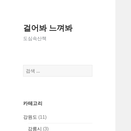
걸어봐 느껴봐
도심속산책
검
색:
카테고리
강원도
(11)
강릉시
(3)