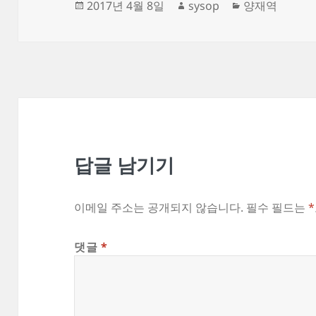
작
글
카
2017년 4월 8일
sysop
양재역
성
쓴
테
일
이
고
자
리
답글 남기기
이메일 주소는 공개되지 않습니다.
필수 필드는
*
댓글
*