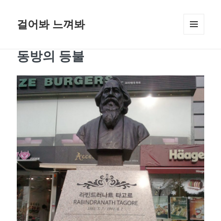
걸어봐 느껴봐
메뉴와
위젯
동방의 등불