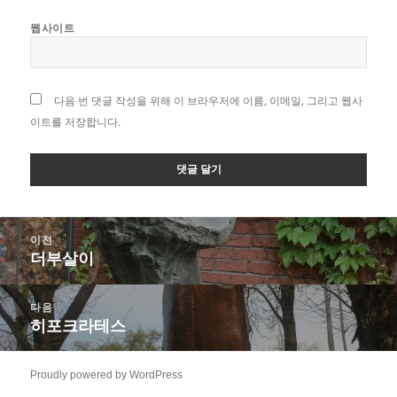
웹사이트
다음 번 댓글 작성을 위해 이 브라우저에 이름, 이메일, 그리고 웹사
이트를 저장합니다.
글
이전
탐
더부살이
이
색
전
글:
다음
히포크라테스
다
음
글:
Proudly powered by WordPress