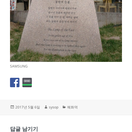
SAMSUNG
작
글
카
2017년 5월 6일
sysop
혜화역
성
쓴
테
일
이
고
자
리
답글 남기기