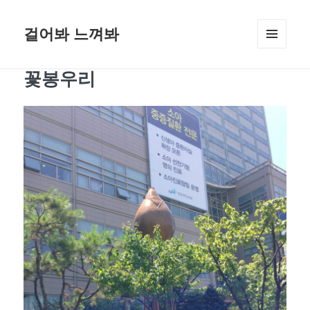
걸어봐 느껴봐
메뉴와
위젯
꽃봉우리