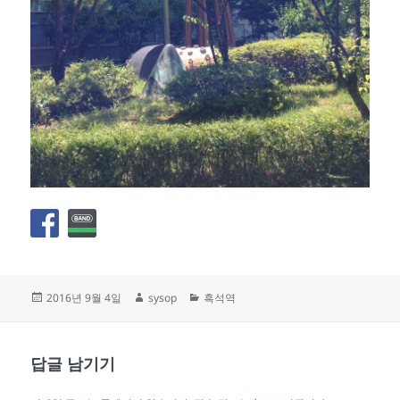
작
글
카
2016년 9월 4일
sysop
흑석역
성
쓴
테
일
이
고
자
리
답글 남기기