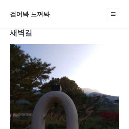
걸어봐 느껴봐
메뉴와
위젯
새벽길