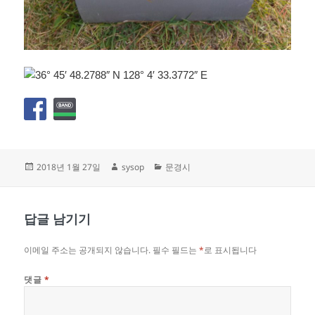
작
글
카
2018년 1월 27일
sysop
문경시
성
쓴
테
일
이
고
자
리
답글 남기기
이메일 주소는 공개되지 않습니다.
필수 필드는
*
로 표시됩니다
댓글
*