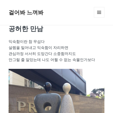
걸어봐 느껴봐
메뉴와
위젯
공허한 만남
익숙함이란 참 무섭다
설렘을 밀어내고 익숙함이 자리하면
관심까정 서서히 도망간다 소중함까지도
안그럴 줄 알았는데 나도 어쩔 수 없는 속물인가보다