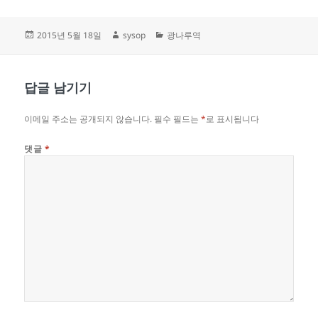
작
글
카
2015년 5월 18일
sysop
광나루역
성
쓴
테
일
이
고
자
리
답글 남기기
이메일 주소는 공개되지 않습니다.
필수 필드는
*
로 표시됩니다
댓글
*